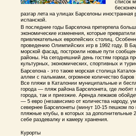
список 
бесконеч
разгар лета на улицах Барселоны иностранная
испанской.
В последние годы Барселона претерпела больш
экономические изменения, которые превратили
привлекательных европейских столиц. Особенн
проведению Олимпийских игр в 1992 году. В Б
морской фасад, построили новые пути сообщен
районы. На сегодняшний день гостям города п
культурных, экономических, спортивных и тур
Барселона - это также морская столица Катало
аллеи с пальмами, огромное количество баров 
Все пляжи в Каталонии муниципальные и бесп
города — пляж района Барселонета, где любят 
города, так и приезжие. Аренда лежаков обойдет
— 5 евро (независимо от количества народу, у
севернее Барселонеты (минут 10-15 пешком по
пляжные клубы, в которых за дополнительные 
себе раздевалку и камеру хранения.
Курорты