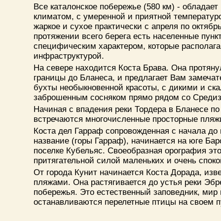
Все каталонское побережье (580 км) - обладае
климатом, с умеренной и приятной температурой
жаркое и сухое практически с апреля по октябрь
протяжении всего берега есть населенные пун
специфическим характером, которые располага
инфраструктурой.
На севере находится Коста Брава. Она протяну
границы до Бланеса, и предлагает Вам замеча
бухты необыкновенной красоты, с дикими и ск
заброшенным сосняком прямо рядом со Среди
Начиная с впадения реки Тордера в Бланесе по
встречаются многочисленные просторные пляж
Коста дел Гарраф сопровожденная с начала до 
название (горы Гарраф), начинается на юге Бар
поселке Кубельяс. Своеобразная орография это
притягательной силой маленьких и очень спок
От города Кунит начинается Коста Дорада, из
пляжами. Она растягивается до устья реки Эбре
побережья. Это естественный заповедник, мир 
останавливаются перелетные птицы на своем п