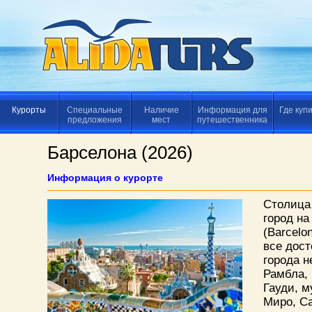
Курорты
Специальные
Наличие
Информация для
Где куп
предложения
мест
путешественника
Барселона (2026)
Информация о курорте
Столица
город н
(Barcelo
все дост
города н
Рамбла, 
Гауди, м
Миро, С