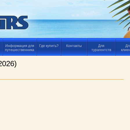
Информация для
Где купить?
Контакты
Для
Дл
путешественника
турагентств
клие
2026)