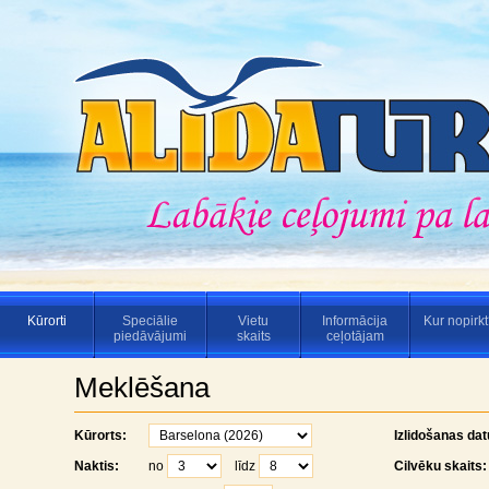
Kūrorti
Speciālie
Vietu
Informācija
Kur nopirk
piedāvājumi
skaits
ceļotājam
Meklēšana
Kūrorts:
Izlidošanas da
Naktis:
no
līdz
Cilvēku skaits: