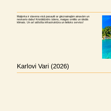
Maljorka ir slavena visā pasaulē ar gleznainajām ainavām un
neskarto dabu! Kristāldzidrs ūdens, maigas smiltis un ideāls
klimats. Un arī attīstīta infrastruktūra un lielisks serviss!
Karlovi Vari (2026)