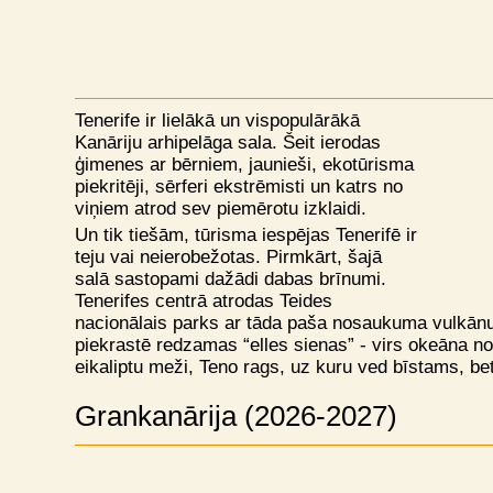
Tenerife ir lielākā un vispopulārākā
Kanāriju arhipelāga sala. Šeit ierodas
ģimenes ar bērniem, jaunieši, ekotūrisma
piekritēji, sērferi ekstrēmisti un katrs no
viņiem atrod sev piemērotu izklaidi.
Un tik tiešām, tūrisma iespējas Tenerifē ir
teju vai neierobežotas. Pirmkārt, šajā
salā sastopami dažādi dabas brīnumi.
Tenerifes centrā atrodas Teides
nacionālais parks ar tāda paša nosaukuma vulkānu
piekrastē redzamas “elles sienas” - virs okeāna nokā
eikaliptu meži, Teno rags, uz kuru ved bīstams, bet
Grankanārija (2026-2027)