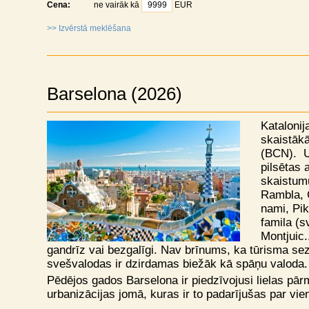
Cena:
ne vairāk kā
EUR
>> Izvērstā meklēšana
Barselona (2026)
Katalonij
skaistākā
(BCN). Uz
pilsētas 
skaistumu
Rambla, G
nami, Pi
famila (
Montjuic.
gandrīz vai bezgalīgi. Nav brīnums, ka tūrisma se
svešvalodas ir dzirdamas biežāk kā spāņu valoda.
Pēdējos gados Barselona ir piedzīvojusi lielas p
urbanizācijas jomā, kuras ir to padarījušas par vie