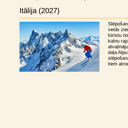
Itālija (2027)
Slēpošana
veids zi
tūristu n
kalnu raj
atvaļināju
daļa Alpu
slēpošana
tiem atro