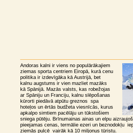
Andoras kalni ir viens no populārākajiem
ziemas sporta centriem Eiropā, kurā cenu
politika ir izdevīgāka kā Austrijā, bet
kalnu augstums ir vien mazliet mazāks
kā Spānijā. Mazās valsts, kas robežojas
ar Spāniju un Franciju, kalnu slēpošanas
kūrorti piedāvā atpūtu greznos spa
hoteļos un ērtās budžeta viesnīcās, kurus
apkalpo simtiem pacēlāju un tūkstošiem
sniega pūtēju. Brīnumainas ainas un elpu aizrauj
pieejamas cenas, termālie ezeri un beznodokļu iep
ziemās pulcē vairāk kā 10 miljonus tūristu.