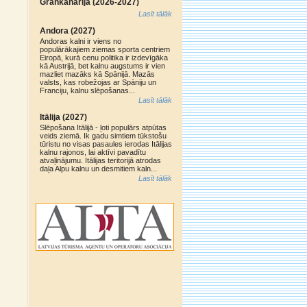
Grankanārija (2026-2027)
Lasīt tālāk
Andora (2027)
Andoras kalni ir viens no
populārākajiem ziemas sporta centriem
Eiropā, kurā cenu politika ir izdevīgāka
kā Austrijā, bet kalnu augstums ir vien
mazliet mazāks kā Spānijā. Mazās
valsts, kas robežojas ar Spāniju un
Franciju, kalnu slēpošanas...
Lasīt tālāk
Itālija (2027)
Slēpošana Itālijā - ļoti populārs atpūtas
veids ziemā. Ik gadu simtiem tūkstošu
tūristu no visas pasaules ierodas Itālijas
kalnu rajonos, lai aktīvi pavadītu
atvaļinājumu. Itālijas teritorijā atrodas
daļa Alpu kalnu un desmitiem kaln...
Lasīt tālāk