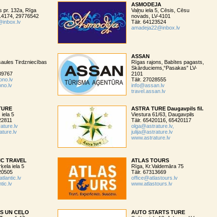
ASMODEJA
 pr. 132a, Rīga
Vaļņu iela 5, Cēsis, Cēsu
414174, 29776542
novads, LV-4101
@inbox.lv
Tālr. 64123524
amadeja22@inbox.lv
ASSAN
aules Tirdzniecības
Rīgas rajons, Babītes pagasts,
Skārduciems,“Pasakas” LV-
039767
2101
ono.lv
Tālr. 27028555
no.lv
info@assan.lv
travel.assan.lv
TURE
ASTRA TURE Daugavpils fil.
 iela 5
Viestura 61/63, Daugavpils
22811
Tālr. 65420116, 65420117
ature.lv
olga@astrature.lv,
ture.lv
julija@astrature.lv
www.astrature.lv
IC TRAVEL
ATLAS TOURS
ķela iela 5
Rīga, Kr.Valdemāra 75
220505
Tālr. 67313669
tlantic.lv
office@atlastours.lv
tic.lv
www.atlastours.lv
ES UN CEĻO
AUTO STARTS TURE