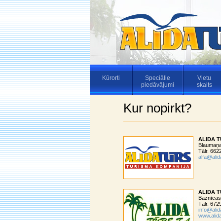
Kūrorti
Speciālie
Vietu
piedāvājumi
skaits
Kur nopirkt?
ALIDA 
Blaumaņa 
Tālr. 66
alfa@alid
ALIDA T
Baznīcas
Tālr. 67
info@alid
www.alida