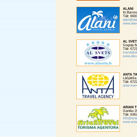
ALANI
Kr.Barona
Tālr. 66
alani@ala
www.alani
AL SVE
Gogoļa 8
Tālr. 67
travel@al
www.alsv
ANTA T
Lāčplēša 
Tālr. 67
anta-trav
ARIAN 
Ganibu 26
Tālr. 63
info@aria
www.arian