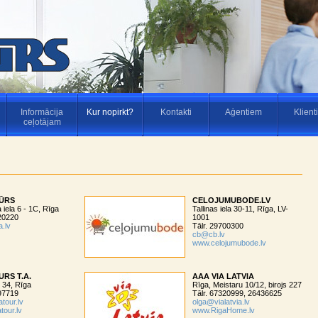
Informācija
Kur nopirkt?
Kontakti
Aģentiem
Klient
ceļotājam
TŪRS
CELOJUMUBODE.LV
iela 6 - 1C, Rīga
Tallinas iela 30-11, Rīga, LV-
220220
1001
a.lv
Tālr. 29700300
cb@cb.lv
www.celojumubode.lv
URS T.A.
AAA VIA LATVIA
 34, Rīga
Rīga, Meistaru 10/12, birojs 227
297719
Tālr. 67320999, 26436625
atour.lv
olga@vialatvia.lv
tour.lv
www.RigaHome.lv