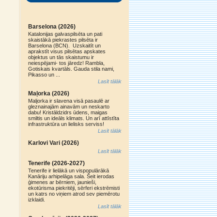
Barselona (2026)
Katalonijas galvaspilsēta un pati
skaistākā piekrastes pilsēta ir
Barselona (BCN). Uzskaitīt un
aprakstīt visus pilsētas apskates
objektus un tās skaistumu ir
neiespējami- tos jāredz! Rambla,
Gotiskais kvartāls. Gauda stila nami,
Pikasso un ...
Lasīt tālāk
Maļorka (2026)
Maljorka ir slavena visā pasaulē ar
gleznainajām ainavām un neskarto
dabu! Kristāldzidrs ūdens, maigas
smiltis un ideāls klimats. Un arī attīstīta
infrastruktūra un lielisks serviss!
Lasīt tālāk
Karlovi Vari (2026)
Lasīt tālāk
Tenerife (2026-2027)
Tenerife ir lielākā un vispopulārākā
Kanāriju arhipelāga sala. Šeit ierodas
ģimenes ar bērniem, jaunieši,
ekotūrisma piekritēji, sērferi ekstrēmisti
un katrs no viņiem atrod sev piemērotu
izklaidi.
Lasīt tālāk