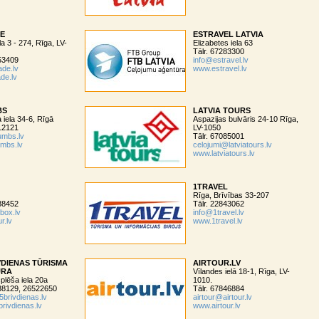
DE
ESTRAVEL LATVIA
la 3 - 274, Rīga, LV-
Elizabetes iela 63
Tālr. 67283300
553409
info@estravel.lv
ade.lv
www.estravel.lv
de.lv
BS
LATVIA TOURS
iela 34-6, Rīgā
Aspazijas bulvāris 24-10 Rīga,
212121
LV-1050
umbs.lv
Tālr. 67085001
mbs.lv
celojumi@latviatours.lv
www.latviatours.lv
1TRAVEL
Rīga, Brīvības 33-207
888452
Tālr. 22843062
box.lv
info@1travel.lv
r.lv
www.1travel.lv
VDIENAS TŪRISMA
AIRTOUR.LV
ŪRA
Vīlandes ielā 18-1, Rīga, LV-
plēša iela 20a
1010.
338129, 26522650
Tālr. 67846884
brivdienas.lv
airtour@airtour.lv
rivdienas.lv
www.airtour.lv