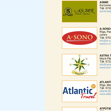
ASMiR
Kurzemes
Tālr. 67
asmirsia
A-SONO
Rīga, Pas
centrs
Tālr. 67
info@a-s
www.a-so
ASTRA 
Mazā Pils
Tālr. 672
info@astr
www.astra
ATLANT
Rīga, Mer
Tālr. 67
atlantic@a
www.atlan
ATPŪTI