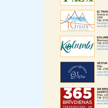
IG TRA
Šmerļa ie
1006
Tālr. 67
info@igtr
www.igtra
KOLUM
Blaumaņa 
Tālr. 67
info@kol
www.kolu
VĒJTUR
Riga
Tālr. 27
vejtur@in
www.vejtu
365 BRI
AĢENT
Rīga, Lāč
Tālr. 67
liene@365
www.365b