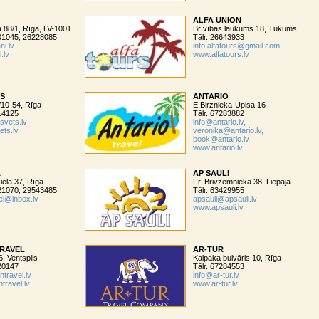
ALFA UNION
 88/1, Rīga, LV-1001
Brīvības laukums 18, Tukums
001045, 26228085
Tālr. 26643933
ni.lv
info.alfatours@gmail.com
.lv
www.alfatours.lv
TS
ANTARIO
/10-54, Rīga
E.Birznieka-Upisa 16
214125
Tālr. 67283882
svets.lv
info@antario.lv,
ets.lv
veronika@antario.lv,
book@antario.lv
www.antario.lv
A
AP SAULI
iela 37, Rīga
Fr. Brivzemnieka 38, Liepaja
221070, 29543485
Tālr. 63429955
el@inbox.lv
apsauli@apsauli.lv
www.apsauli.lv
TRAVEL
AR-TUR
, Ventspils
Kalpaka bulvāris 10, Rīga
620147
Tālr. 67284553
ntravel.lv
info@ar-tur.lv
travel.lv
www.ar-tur.lv