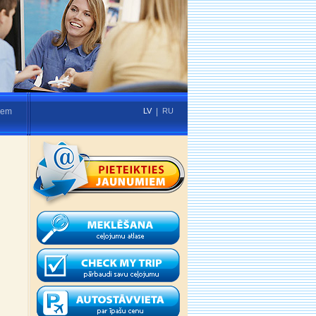
iem
LV
|
RU