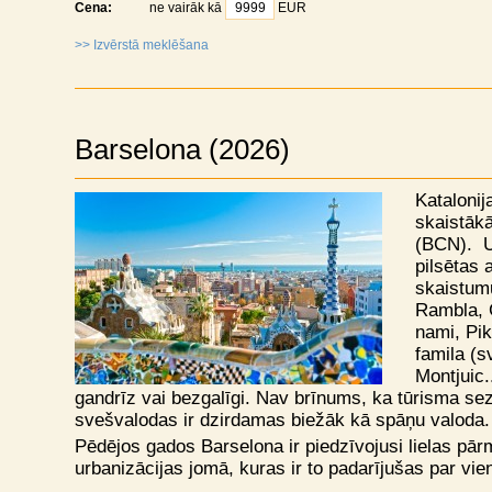
Cena:
ne vairāk kā
EUR
>> Izvērstā meklēšana
Barselona (2026)
Katalonij
skaistākā
(BCN). Uz
pilsētas 
skaistumu
Rambla, G
nami, Pi
famila (
Montjuic.
gandrīz vai bezgalīgi. Nav brīnums, ka tūrisma se
svešvalodas ir dzirdamas biežāk kā spāņu valoda.
Pēdējos gados Barselona ir piedzīvojusi lielas p
urbanizācijas jomā, kuras ir to padarījušas par vie