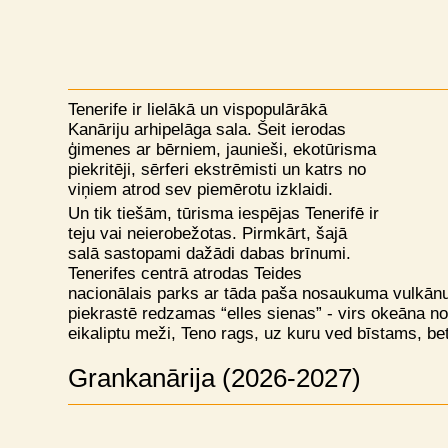
Tenerife ir lielākā un vispopulārākā
Kanāriju arhipelāga sala. Šeit ierodas
ģimenes ar bērniem, jaunieši, ekotūrisma
piekritēji, sērferi ekstrēmisti un katrs no
viņiem atrod sev piemērotu izklaidi.
Un tik tiešām, tūrisma iespējas Tenerifē ir
teju vai neierobežotas. Pirmkārt, šajā
salā sastopami dažādi dabas brīnumi.
Tenerifes centrā atrodas Teides
nacionālais parks ar tāda paša nosaukuma vulkānu
piekrastē redzamas “elles sienas” - virs okeāna nokā
eikaliptu meži, Teno rags, uz kuru ved bīstams, bet
Grankanārija (2026-2027)