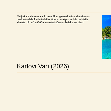
Maljorka ir slavena visā pasaulē ar gleznainajām ainavām un
neskarto dabu! Kristāldzidrs ūdens, maigas smiltis un ideāls
klimats. Un arī attīstīta infrastruktūra un lielisks serviss!
Karlovi Vari (2026)