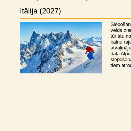
Itālija (2027)
Slēpošana
veids zi
tūristu n
kalnu raj
atvaļināju
daļa Alpu
slēpošana
tiem atro