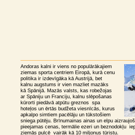
Andoras kalni ir viens no populārākajiem
ziemas sporta centriem Eiropā, kurā cenu
politika ir izdevīgāka kā Austrijā, bet
kalnu augstums ir vien mazliet mazāks
kā Spānijā. Mazās valsts, kas robežojas
ar Spāniju un Franciju, kalnu slēpošanas
kūrorti piedāvā atpūtu greznos spa
hoteļos un ērtās budžeta viesnīcās, kurus
apkalpo simtiem pacēlāju un tūkstošiem
sniega pūtēju. Brīnumainas ainas un elpu aizrauj
pieejamas cenas, termālie ezeri un beznodokļu iep
ziemās pulcē vairāk kā 10 miljonus tūristu.