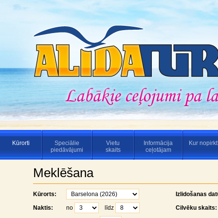
Kūrorti
Speciālie
Vietu
Informācija
Kur nopirk
piedāvājumi
skaits
ceļotājam
Meklēšana
Kūrorts:
Izlidošanas da
Naktis:
no
līdz
Cilvēku skaits: